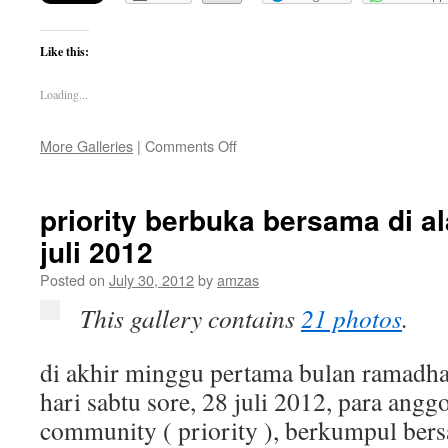
Like this:
Loading...
on
More Galleries
|
Comments Off
priority
halal
bihalal
priority berbuka bersama di a
2012
juli 2012
–
09
Posted on
July 30, 2012
by
amzas
september
2012
This gallery contains
21 photos
.
di akhir minggu pertama bulan ramadha
hari sabtu sore, 28 juli 2012, para angg
community ( priority ), berkumpul bers