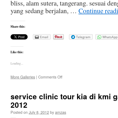
bliss, alam sutera, tangerang. sesuai 
yang sedang berjalan, …
Continue read
Share this:
Email
Telegram
WhatsApp
Like this:
Loading...
on
More Galleries
|
Comments Off
priority
berbuka
bersama
service clinic tour kia di kmi g
di
2012
alam
sutera
Posted on
July 8, 2012
by
amzas
–