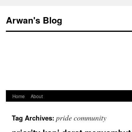
Arwan's Blog
Skip
Home
About
to
pride community
Tag Archives:
content