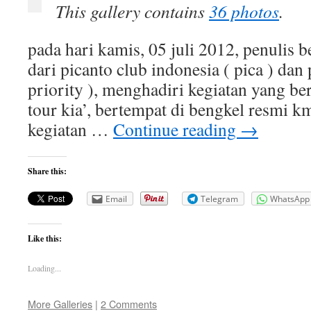
28
This gallery contains
36 photos
.
juli
2012
pada hari kamis, 05 juli 2012, penulis 
dari picanto club indonesia ( pica ) dan
priority ), menghadiri kegiatan yang ber
tour kia’, bertempat di bengkel resmi k
kegiatan …
Continue reading
→
Share this:
Email
Telegram
WhatsApp
Like this:
Loading...
More Galleries
|
2 Comments