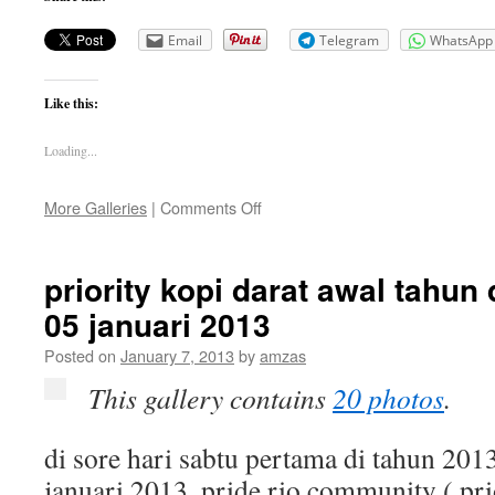
Email
Telegram
WhatsApp
Like this:
Loading...
on
More Galleries
|
Comments Off
priority
kopi
darat
priority kopi darat awal tahun 
di
05 januari 2013
alam
sutera
Posted on
January 7, 2013
by
amzas
–
09
This gallery contains
20 photos
.
juni
2013
di sore hari sabtu pertama di tahun 2013
januari 2013, pride rio community ( pr