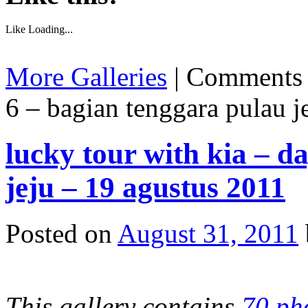
Like
Loading...
More Galleries
|
Comments 
6 – bagian tenggara pulau j
lucky tour with kia – d
jeju – 19 agustus 2011
Posted on
August 31, 2011
This gallery contains
70 ph