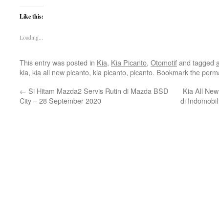
Like this:
Loading...
This entry was posted in
Kia
,
Kia Picanto
,
Otomotif
and tagged
kia
,
kia all new picanto
,
kia picanto
,
picanto
. Bookmark the
perma
←
Si Hitam Mazda2 Servis Rutin di Mazda BSD
Kia All New
City – 28 September 2020
di Indomobi