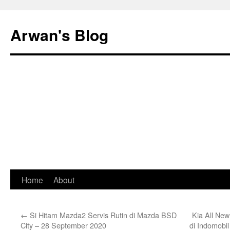
Arwan's Blog
Skip
Home
About
to
←
Si Hitam Mazda2 Servis Rutin di Mazda BSD
Kia All New
content
City – 28 September 2020
di Indomobi